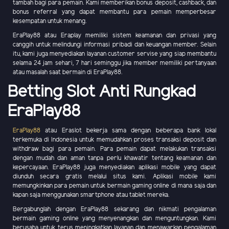
tambah bagi para pemain. Kami memberikan bonus deposit, cashback, dan
bonus referral yang dapat membantu para pemain memperbesar
kesempatan untuk menang.
EraPlay88 atau Eraplay memiliki sistem keamanan dan privasi yang
canggih untuk melindungi informasi pribadi dan keuangan member. Selain
itu, kami juga menyediakan layanan customer servise yang siap membantu
selama 24 jam sehari, 7 hari seminggu jika member memiliki pertanyaan
atau masalah saat bermain di EraPlay88.
Betting Slot Anti Rungkad
EraPlay88
EraPlay88
atau Eraslot bekerja sama dengan beberapa bank lokal
terkemuka di Indonesia untuk memudahkan proses transaksi deposit dan
withdraw bagi para pemain. Para pemain dapat melakukan transaksi
dengan mudah dan aman tanpa perlu khawatir tentang keamanan dan
kepercayaan. EraPlay88 juga menyediakan aplikasi mobile yang dapat
diunduh secara gratis melalui situs kami. Aplikasi mobile kami
memungkinkan para pemain untuk bermain gaming online di mana saja dan
kapan saja menggunakan smartphone atau tablet mereka.
Bergabunglah dengan EraPlay88 sekarang dan nikmati pengalaman
bermain gaming online yang menyenangkan dan menguntungkan. Kami
berusaha untuk terus meningkatkan layanan dan menawarkan pengalaman