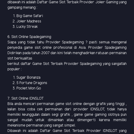
dibawah ini adalah Daftar Game Slot Terbaik Provider Joker Gaming yang
gampang menang :
Big Game Safari
Joker Madness
Lucky Streak
6. Slot Online Spadegaming
Siapa yang tidak tahu Provider Spadegaming ? pasti semua mengenal
penyedia game slot online profesional di Asia. Provider Spadegaming
Didirikan pada tahun 2007 dan kini telah menghadirkan ratusan permainan
slot berkualitas
berikut daftar Game Slot Terbaik Provider Spadegaming yang sangatlah
populer :
Sugar Bonanza
5 Fortune Dragons
Pocket Mon Go
7. Slot Online IDNSLOT
Bila anda mencari permainan game slot online dengan grafik yang tinggi ,
kalian bisa coba cek permainan dari provider IDNSLOT, tidak hanya
memiliki keunggulan dalam segi grafik , game game gaming slotnya pun
sangat mudah untuk dimainkan atau dimengerti karena memiliki
mekanisme permainan yang sangat simpel.
Dibawah ini adalah Daftar Game Slot Terbaik Provider IDNSLOT yang