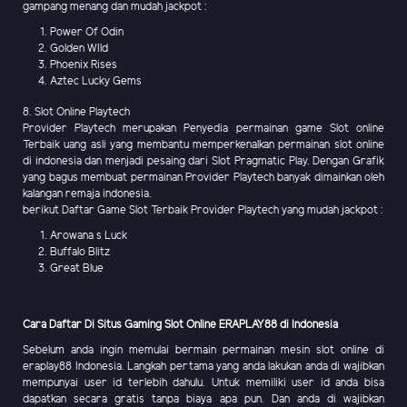
gampang menang dan mudah jackpot :
Power Of Odin
Golden WIld
Phoenix Rises
Aztec Lucky Gems
8. Slot Online Playtech
Provider Playtech merupakan Penyedia permainan game Slot online
Terbaik uang asli yang membantu memperkenalkan permainan slot online
di indonesia dan menjadi pesaing dari Slot Pragmatic Play. Dengan Grafik
yang bagus membuat permainan Provider Playtech banyak dimainkan oleh
kalangan remaja indonesia.
berikut Daftar Game Slot Terbaik Provider Playtech yang mudah jackpot :
Arowana s Luck
Buffalo Blitz
Great Blue
Cara Daftar Di Situs Gaming Slot Online ERAPLAY88 di Indonesia
Sebelum anda ingin memulai bermain permainan mesin slot online di
eraplay88 Indonesia. Langkah pertama yang anda lakukan anda di wajibkan
mempunyai user id terlebih dahulu. Untuk memiliki user id anda bisa
dapatkan secara gratis tanpa biaya apa pun. Dan anda di wajibkan