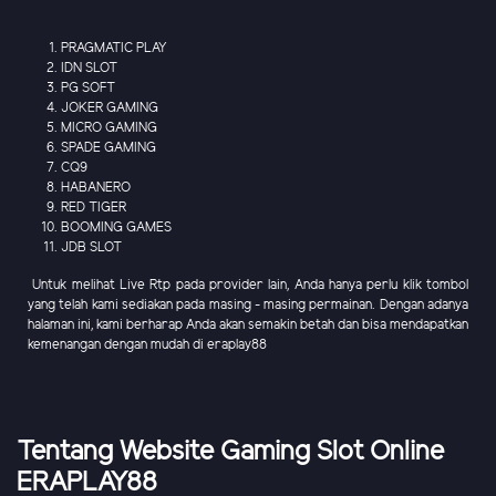
PRAGMATIC PLAY
IDN SLOT
PG SOFT
JOKER GAMING
MICRO GAMING
SPADE GAMING
CQ9
HABANERO
RED TIGER
BOOMING GAMES
JDB SLOT
Untuk melihat Live Rtp pada provider lain, Anda hanya perlu klik tombol
yang telah kami sediakan pada masing - masing permainan. Dengan adanya
halaman ini, kami berharap Anda akan semakin betah dan bisa mendapatkan
kemenangan dengan mudah di eraplay88
Tentang Website Gaming Slot Online
ERAPLAY88