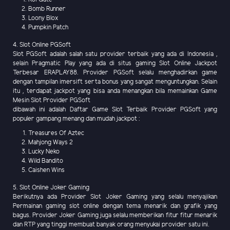
Bomb Runner
Loony Blox
Pumpkin Patch
4. Slot Online PGSoft
Slot PGSoft adalah salah satu provider terbaik yang ada di Indonesia ,
selain Pragmatic Play yang ada di situs gaming Slot Online Jackpot
Terbesar ERAPLAY88. Provider PGSoft selalu menghadirkan game
dengan tampilan imersift serta bonus yang sangat menguntungkan. Selain
itu , terdapat jackpot yang bisa anda menangkan bila memainkan Game
Mesin Slot Provider PGSoft
dibawah ini adalah Daftar Game Slot Terbaik Provider PGSoft yang
populer gampang menang dan mudah jackpot :
Treasures Of Aztec
Mahjong Ways 2
Lucky Neko
Wild Bandito
Caishen Wins
5. Slot Online Joker Gaming
Berikutnya ada Provider Slot Joker Gaming yang selalu menyajikan
Permainan gaming slot online dengan tema menarik dan grafik yang
bagus. Provider Joker Gaming juga selalu memberikan fitur fitur menarik
dan RTP yang tinggi membuat banyak orang menyukai provider satu ini.