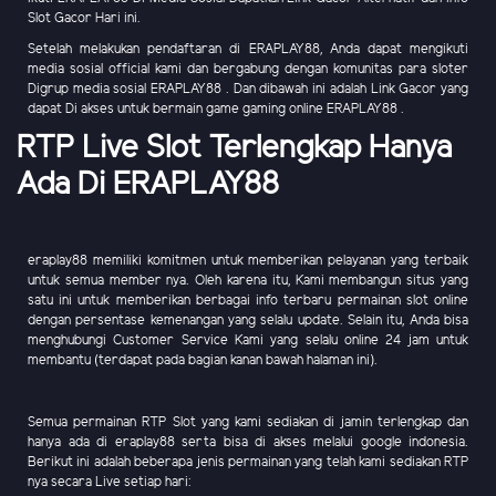
Slot Gacor Hari ini.
Setelah melakukan pendaftaran di ERAPLAY88, Anda dapat mengikuti
media sosial official kami dan bergabung dengan komunitas para sloter
Digrup media sosial ERAPLAY88 . Dan dibawah ini adalah Link Gacor yang
dapat Di akses untuk bermain game gaming online ERAPLAY88 .
RTP Live Slot Terlengkap Hanya
Ada Di ERAPLAY88
eraplay88 memiliki komitmen untuk memberikan pelayanan yang terbaik
untuk semua member nya. Oleh karena itu, Kami membangun situs yang
satu ini untuk memberikan berbagai info terbaru permainan slot online
dengan persentase kemenangan yang selalu update. Selain itu, Anda bisa
menghubungi Customer Service Kami yang selalu online 24 jam untuk
membantu (terdapat pada bagian kanan bawah halaman ini).
Semua permainan RTP Slot yang kami sediakan di jamin terlengkap dan
hanya ada di eraplay88 serta bisa di akses melalui google indonesia.
Berikut ini adalah beberapa jenis permainan yang telah kami sediakan RTP
nya secara Live setiap hari: