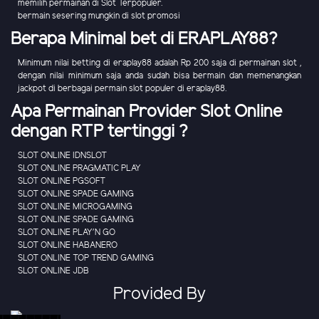
memilih permainan di Slot Terpopuler.
bermain sesering mungkin di slot promosi
Berapa Minimal bet di ERAPLAY88?
Minimum nilai betting di eraplay88 adalah Rp 200 saja di permainan slot ,
dengan nilai minimum saja anda sudah bisa bermain dan memenangkan
jackpot di berbagai permain slot populer di eraplay88.
Apa Permainan Provider Slot Online
dengan RTP tertinggi ?
SLOT ONLINE IDNSLOT
SLOT ONLINE PRAGMATIC PLAY
SLOT ONLINE PGSOFT
SLOT ONLINE SPADE GAMING
SLOT ONLINE MICROGAMING
SLOT ONLINE SPADE GAMING
SLOT ONLINE PLAY'N GO
SLOT ONLINE HABANERO
SLOT ONLINE TOP TREND GAMING
SLOT ONLINE JDB
Provided By