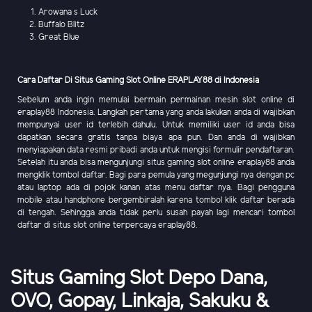
Arowana s Luck
Buffalo Blitz
Great Blue
Cara Daftar Di Situs Gaming Slot Online ERAPLAY88 di Indonesia
Sebelum anda ingin memulai bermain permainan mesin slot online di
eraplay88 Indonesia. Langkah pertama yang anda lakukan anda di wajibkan
mempunyai user id terlebih dahulu. Untuk memiliki user id anda bisa
dapatkan secara gratis tanpa biaya apa pun. Dan anda di wajibkan
menyiapakan data resmi pribadi anda untuk mengisi formulir pendaftaran.
Setelah itu anda bisa mengunjungi situs gaming slot online eraplay88 anda
mengklik tombol daftar. Bagi para pemula yang megunjungi nya dengan pc
atau laptop ada di pojok kanan atas menu daftar nya. Bagi pengguna
mobile atau handphone bergembiralah karena tombol klik daftar berada
di tengah. Sehingga anda tidak perlu susah payah lagi mencari tombol
daftar di situs slot online terpercaya eraplay88.
Situs Gaming Slot Depo Dana,
OVO, Gopay, Linkaja, Sakuku &