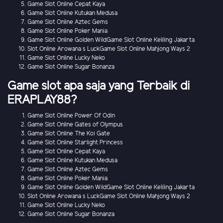
Game Slot Online Cepat Kaya
Game Slot Online Kutukan Medusa
Game Slot Online Aztec Gems
Game Slot Online Poker Mania
Game Slot Online Golden WildGame Slot Online Keliling Jakarta
Slot Online Arowana s LuckGame Slot Online Mahjong Ways 2
Game Slot Online Lucky Neko
Game Slot Online Sugar Bonanza
Game slot apa saja yang Terbaik di
ERAPLAY88?
Game Slot Online Power Of Odin
Game Slot Online Gates of Olympus
Game Slot Online The Koi Gate
Game Slot Online Starlight Princess
Game Slot Online Cepat Kaya
Game Slot Online Kutukan Medusa
Game Slot Online Aztec Gems
Game Slot Online Poker Mania
Game Slot Online Golden WildGame Slot Online Keliling Jakarta
Slot Online Arowana s LuckGame Slot Online Mahjong Ways 2
Game Slot Online Lucky Neko
Game Slot Online Sugar Bonanza