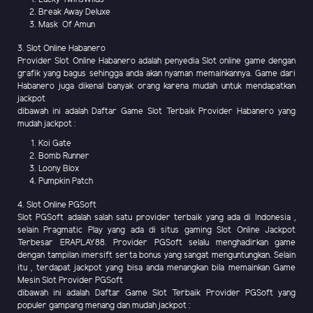
Break Away Deluxe
Mask Of Amun
3. Slot Online Habanero
Provider Slot Online Habanero adalah penyedia Slot online game dengan
grafik yang bagus sehingga anda akan nyaman memainkannya. Game dari
Habanero juga dikenal banyak orang karena mudah untuk mendapatkan
jackpot
dibawah ini adalah Daftar Game Slot Terbaik Provider Habanero yang
mudah jackpot :
Koi Gate
Bomb Runner
Loony Blox
Pumpkin Patch
4. Slot Online PGSoft
Slot PGSoft adalah salah satu provider terbaik yang ada di Indonesia ,
selain Pragmatic Play yang ada di situs gaming Slot Online Jackpot
Terbesar ERAPLAY88. Provider PGSoft selalu menghadirkan game
dengan tampilan imersift serta bonus yang sangat menguntungkan. Selain
itu , terdapat jackpot yang bisa anda menangkan bila memainkan Game
Mesin Slot Provider PGSoft
dibawah ini adalah Daftar Game Slot Terbaik Provider PGSoft yang
populer gampang menang dan mudah jackpot :