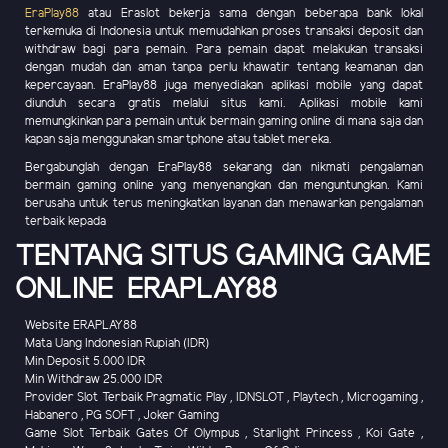
EraPlay88
atau Eraslot bekerja sama dengan beberapa bank lokal
terkemuka di Indonesia untuk memudahkan proses transaksi deposit dan
withdraw bagi para pemain. Para pemain dapat melakukan transaksi
dengan mudah dan aman tanpa perlu khawatir tentang keamanan dan
kepercayaan. EraPlay88 juga menyediakan aplikasi mobile yang dapat
diunduh secara gratis melalui situs kami. Aplikasi mobile kami
memungkinkan para pemain untuk bermain gaming online di mana saja dan
kapan saja menggunakan smartphone atau tablet mereka.
Bergabunglah dengan EraPlay88 sekarang dan nikmati pengalaman
bermain gaming online yang menyenangkan dan menguntungkan. Kami
berusaha untuk terus meningkatkan layanan dan menawarkan pengalaman
terbaik kepada
TENTANG SITUS GAMING GAME
ONLINE ERAPLAY88
Website ERAPLAY88
Mata Uang Indonesian Rupiah (IDR)
Min Deposit 5.000 IDR
Min Withdraw 25.000 IDR
Provider Slot Terbaik Pragmatic Play , IDNSLOT , Playtech , Microgaming ,
Habanero , PG SOFT , Joker Gaming
Game Slot Terbaik Gates Of Olympus , Starlight Princess , Koi Gate ,