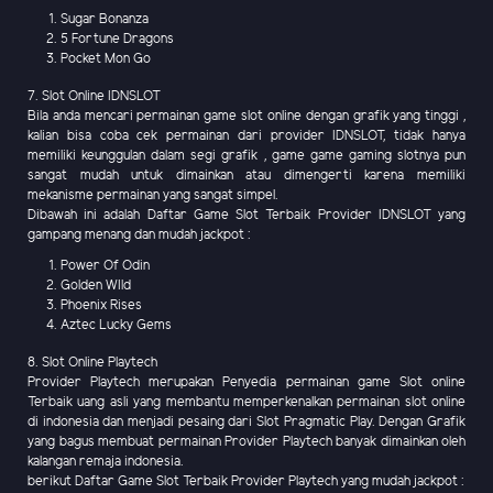
Sugar Bonanza
5 Fortune Dragons
Pocket Mon Go
7. Slot Online IDNSLOT
Bila anda mencari permainan game slot online dengan grafik yang tinggi ,
kalian bisa coba cek permainan dari provider IDNSLOT, tidak hanya
memiliki keunggulan dalam segi grafik , game game gaming slotnya pun
sangat mudah untuk dimainkan atau dimengerti karena memiliki
mekanisme permainan yang sangat simpel.
Dibawah ini adalah Daftar Game Slot Terbaik Provider IDNSLOT yang
gampang menang dan mudah jackpot :
Power Of Odin
Golden WIld
Phoenix Rises
Aztec Lucky Gems
8. Slot Online Playtech
Provider Playtech merupakan Penyedia permainan game Slot online
Terbaik uang asli yang membantu memperkenalkan permainan slot online
di indonesia dan menjadi pesaing dari Slot Pragmatic Play. Dengan Grafik
yang bagus membuat permainan Provider Playtech banyak dimainkan oleh
kalangan remaja indonesia.
berikut Daftar Game Slot Terbaik Provider Playtech yang mudah jackpot :