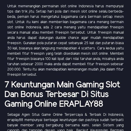
Untuk memenangkan permainan slot online Indonesia harus mempunyai
tips dan trik jitu. Setiap hari pola dari mesin slot online selalu berbeda-
beda, pemain harus mengetahui bagaimana cara bermain setiap mesin
slot. Untuk itu kami akan memberikan bagaimana cara menang bermain
slot online Indonesia, ada 2 cara menang yaitu mendapatkan freespin
secara manual atau membeli freespin tersebut. Untuk freespin manual
anda harus dapat dukungan duoble chance agar mudah mendapatkan
freepsin. Gunakan pola putaran cepat sebanyak 25 kali dan putaran biasa
30 kali, biasanya akan langsung mendapatkan 4 scatters. Cara kedua yaitu
membeli fitur freespin yang telah disediakan mesin slot online. Membeli
fitur freespin biasanya 100 kali lipat dari nilai taruhan anda, misalnya anda
taruhan sebesar 2000 maka anda dapat membeli fitur freespin sebesar
200.000. Tentu itu akan mendapatkan kemenangan mudah jika dalam fitur
freespin tersebut.
7 Keuntungan Main Gaming Slot
Dan Bonus Terbesar Di Situs
Gaming Online ERAPLAY88
Sebagai Agen Situs Game Online Terpercaya & Terbaik Di Indonesia,
eraplay88 mempunyai berbagai keuntungan dan pastinya sudah terbukti
banyak member yang bergabung bersama kami. selain Sistem yang
canggih dan tampilan desain yang baik. Berikut Keunggulan Bermain