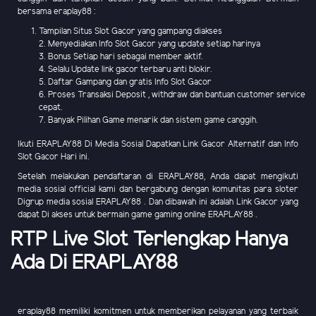
bersama eraplay88 :
Tampilan Situs Slot Gacor yang gampang diakses
2. Menyediakan Info Slot Gacor yang update setiap harinya
3. Bonus Setiap hari sebagai member aktif.
4. Selalu Update link gacor terbaru anti blokir.
5. Daftar Gampang dan gratis Info Slot Gacor
6. Proses Transaksi Deposit , withdraw dan bantuan customer service
cepat.
7. Banyak Pilihan Game menarik dan sistem game canggih.
Ikuti ERAPLAY88 Di Media Sosial Dapatkan Link Gacor Alternatif dan Info
Slot Gacor Hari ini.
Setelah melakukan pendaftaran di ERAPLAY88, Anda dapat mengikuti
media sosial official kami dan bergabung dengan komunitas para sloter
Digrup media sosial ERAPLAY88 . Dan dibawah ini adalah Link Gacor yang
dapat Di akses untuk bermain game gaming online ERAPLAY88 .
RTP Live Slot Terlengkap Hanya
Ada Di ERAPLAY88
eraplay88 memiliki komitmen untuk memberikan pelayanan yang terbaik