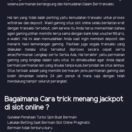
selama permainan berlangsung dan Kemudahan Dalam Bertransaksi.
Hal lain yang tidak kalah penting yaitu kemudahan transaksi untuk proses
withdraw dan deposit. Wakil gaming situs slot online selalu berkaitan erat
dengan transaksi tersebut, oleh karena itu Anda harus memastikan bahwa
agen gaming pilihan memiliki kerja sama dengan bank lokal ,voucher88,qris,
e-wallet. Hal ini akan memudahkan Anda saat ingin membeli deposit dan
menarik hasil kemenangan gaming. Pastikan juga segala transaksi yang
dilakukan melalui situs tersebut diproses secara cepat serta
aman,Permainan Lengkap serta Serba Ada, Hal terakhir yaitu permainan
gaming yang lengkap dalam satu situs. Ini dimaksudkan agar Anda dapat
bermain permainan lain yang disukai tanpa kudu berpindah ke situs lainnya.
Situs terbaik adalah yang memiliki bermacam jenis permainan gaming dan
boleh dimainkan selama 24 jam penuh di mana saja dengan telah
mendukung hampir seluruh perangkat.
Bagaimana Cara trick menang jackpot
di slot online ?
Gunakan Penataan Turbo Spin Buat Bermain
Lakukan Betting Saat Bermain Slot Online Pragmatic
Bermain tidak terburu-buru