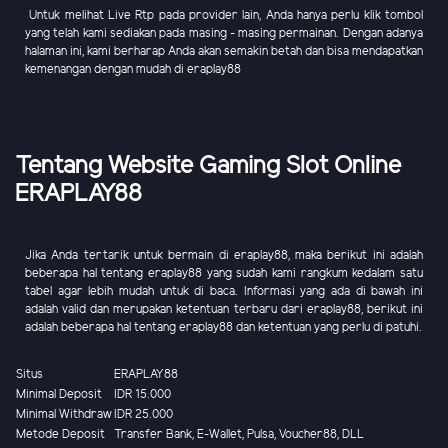
Untuk melihat Live Rtp pada provider lain, Anda hanya perlu klik tombol
yang telah kami sediakan pada masing - masing permainan. Dengan adanya
halaman ini, kami berharap Anda akan semakin betah dan bisa mendapatkan
kemenangan dengan mudah di eraplay88
Tentang Website Gaming Slot Online
ERAPLAY88
Jika Anda tertarik untuk bermain di eraplay88, maka berikut ini adalah
beberapa hal tentang eraplay88 yang sudah kami rangkum kedalam satu
tabel agar lebih mudah untuk di baca. Informasi yang ada di bawah ini
adalah valid dan merupakan ketentuan terbaru dari eraplay88, berikut ini
adalah beberapa hal tentang eraplay88 dan ketentuan yang perlu di patuhi.
Situs
ERAPLAY88
Minimal Deposit
IDR 15.000
Minimal Withdraw
IDR 25.000
Metode Deposit
Transfer Bank, E-Wallet, Pulsa, Voucher88, DLL