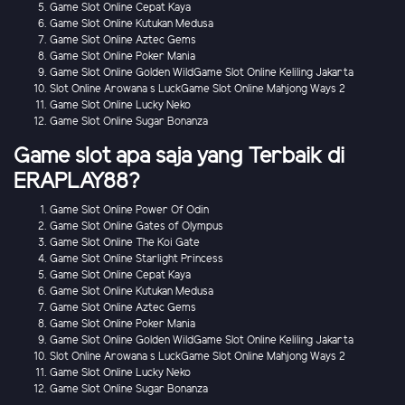
Game Slot Online Cepat Kaya
Game Slot Online Kutukan Medusa
Game Slot Online Aztec Gems
Game Slot Online Poker Mania
Game Slot Online Golden WildGame Slot Online Keliling Jakarta
Slot Online Arowana s LuckGame Slot Online Mahjong Ways 2
Game Slot Online Lucky Neko
Game Slot Online Sugar Bonanza
Game slot apa saja yang Terbaik di
ERAPLAY88?
Game Slot Online Power Of Odin
Game Slot Online Gates of Olympus
Game Slot Online The Koi Gate
Game Slot Online Starlight Princess
Game Slot Online Cepat Kaya
Game Slot Online Kutukan Medusa
Game Slot Online Aztec Gems
Game Slot Online Poker Mania
Game Slot Online Golden WildGame Slot Online Keliling Jakarta
Slot Online Arowana s LuckGame Slot Online Mahjong Ways 2
Game Slot Online Lucky Neko
Game Slot Online Sugar Bonanza