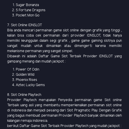
Sugar Bonanza
5 Fortune Dragons
Pocket Mon Go
7. Slot Online IDNSLOT
Bila anda mencari permainan game slot online dengan grafik yang tinggi ,
kalian bisa coba cek permainan dari provider IDNSLOT, tidak hanya
memiliki keunggulan dalam segi grafik , game game gaming slotnya pun
sangat mudah untuk dimainkan atau dimengerti karena memiliki
mekanisme permainan yang sangat simpel.
Dibawah ini adalah Daftar Game Slot Terbaik Provider IDNSLOT yang
gampang menang dan mudah jackpot :
Power Of Odin
Golden WIld
Phoenix Rises
Aztec Lucky Gems
8. Slot Online Playtech
Provider Playtech merupakan Penyedia permainan game Slot online
Terbaik uang asli yang membantu memperkenalkan permainan slot online
di indonesia dan menjadi pesaing dari Slot Pragmatic Play. Dengan Grafik
yang bagus membuat permainan Provider Playtech banyak dimainkan oleh
kalangan remaja indonesia.
berikut Daftar Game Slot Terbaik Provider Playtech yang mudah jackpot :