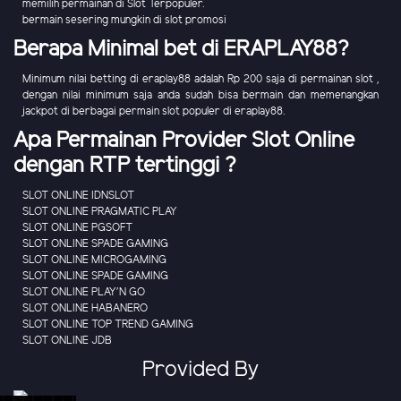
memilih permainan di Slot Terpopuler.
bermain sesering mungkin di slot promosi
Berapa Minimal bet di ERAPLAY88?
Minimum nilai betting di eraplay88 adalah Rp 200 saja di permainan slot ,
dengan nilai minimum saja anda sudah bisa bermain dan memenangkan
jackpot di berbagai permain slot populer di eraplay88.
Apa Permainan Provider Slot Online
dengan RTP tertinggi ?
SLOT ONLINE IDNSLOT
SLOT ONLINE PRAGMATIC PLAY
SLOT ONLINE PGSOFT
SLOT ONLINE SPADE GAMING
SLOT ONLINE MICROGAMING
SLOT ONLINE SPADE GAMING
SLOT ONLINE PLAY'N GO
SLOT ONLINE HABANERO
SLOT ONLINE TOP TREND GAMING
SLOT ONLINE JDB
Provided By