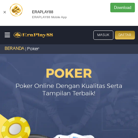
Download
×
ERAPLAY88
ERAPLAY88 Mobile App
MASUK
DAFTAR
BERANDA
Poker