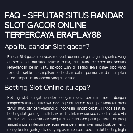
FAQ - SEPUTAR SITUS BANDAR
SLOT GACOR ONLINE
TERPERCAYA ERAPLAY88
Apa itu bandar Slot gacor?
Bandar Slot gacor merupakan sebuah permainan game gaming online yang
di sering di mainkan seluruh dunia, dan akan memberikan sebuah
kemenangan besar yaitu jackpot ,Dan di setiap jenis game slot yang
tersedia selalu menampilkan perbedaan dalam permainan dan tampilan
efek sampai jumlah jackpot yang di berikan.
Betting Slot Online itu apa?
Betting slot sangat populer dengan media bermain mesin dengan
kompenen unik di dalamnya. beeting Slot sendiri hadir pertama kali pada
tahun 1898 dan berkembang di indonesia sangat cepat . Hingga saat ini
betting slot gaming masih banyak dimainkan walau secara online atau via
internet di indonesia dan sangat di gemari oleh para pecinta slot yang
sangat antusias dengan beragam jenis permainan nya, yang tidak berhenti
mengeluarkan jenis jenis slot yang akan membuat pecinta slot betting ingin