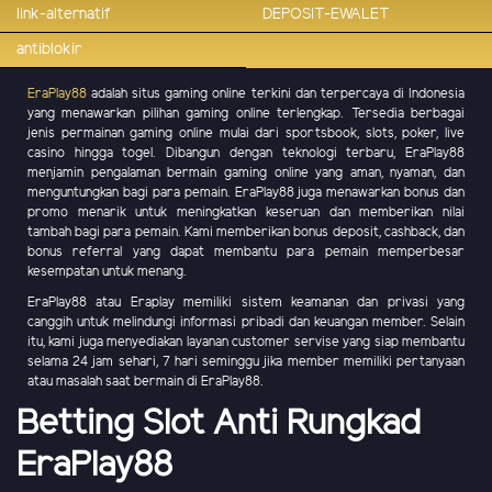
link-alternatif
DEPOSIT-EWALET
antiblokir
EraPlay88
adalah situs gaming online terkini dan terpercaya di Indonesia
yang menawarkan pilihan gaming online terlengkap. Tersedia berbagai
jenis permainan gaming online mulai dari sportsbook, slots, poker, live
casino hingga togel. Dibangun dengan teknologi terbaru, EraPlay88
menjamin pengalaman bermain gaming online yang aman, nyaman, dan
menguntungkan bagi para pemain. EraPlay88 juga menawarkan bonus dan
promo menarik untuk meningkatkan keseruan dan memberikan nilai
tambah bagi para pemain. Kami memberikan bonus deposit, cashback, dan
bonus referral yang dapat membantu para pemain memperbesar
kesempatan untuk menang.
EraPlay88 atau Eraplay memiliki sistem keamanan dan privasi yang
canggih untuk melindungi informasi pribadi dan keuangan member. Selain
itu, kami juga menyediakan layanan customer servise yang siap membantu
selama 24 jam sehari, 7 hari seminggu jika member memiliki pertanyaan
atau masalah saat bermain di EraPlay88.
Betting Slot Anti Rungkad
EraPlay88